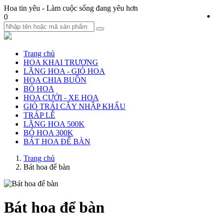
Hoa tin yêu
- Làm cuộc sống đang yêu hơn
0
Trang chủ
HOA KHAI TRƯƠNG
LÃNG HOA - GIỎ HOA
HOA CHIA BUỒN
BÓ HOA
HOA CƯỚI - XE HOA
GIỎ TRÁI CÂY NHẬP KHẨU
TRÁP LỄ
LÃNG HOA 500K
BÓ HOA 300K
BÁT HOA ĐỂ BÀN
Trang chủ
Bát hoa để bàn
Bát hoa để bàn