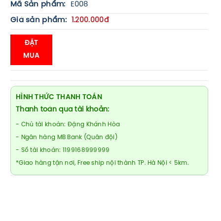
Mã Sản phẩm:
E008
Giá sản phẩm:
1.200.000đ
ĐẶT
MUA
HÌNH THỨC THANH TOÁN
Thanh toán qua tài khoản:
- Chủ tài khoản: Đặng Khánh Hòa
- Ngân hàng MB Bank (Quân đội)
- Số tài khoản: 1199168999999
*Giao hàng tận nơi, Free ship nội thành TP. Hà Nội < 5km.