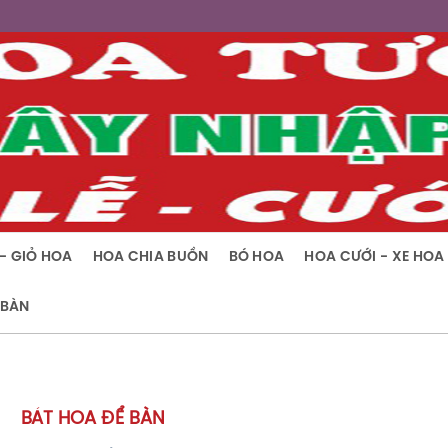
- GIỎ HOA
HOA CHIA BUỒN
BÓ HOA
HOA CƯỚI - XE HOA
 BÀN
BÁT HOA ĐỂ BÀN