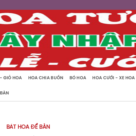
- GIỎ HOA
HOA CHIA BUỒN
BÓ HOA
HOA CƯỚI - XE HOA
 BÀN
BÁT HOA ĐỂ BÀN