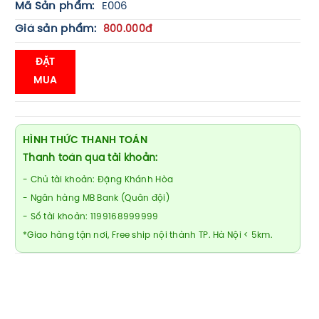
Mã Sản phẩm:
E006
Giá sản phẩm:
800.000đ
ĐẶT
MUA
HÌNH THỨC THANH TOÁN
Thanh toán qua tài khoản:
- Chủ tài khoản: Đặng Khánh Hòa
- Ngân hàng MB Bank (Quân đội)
- Số tài khoản: 1199168999999
*Giao hàng tận nơi, Free ship nội thành TP. Hà Nội < 5km.