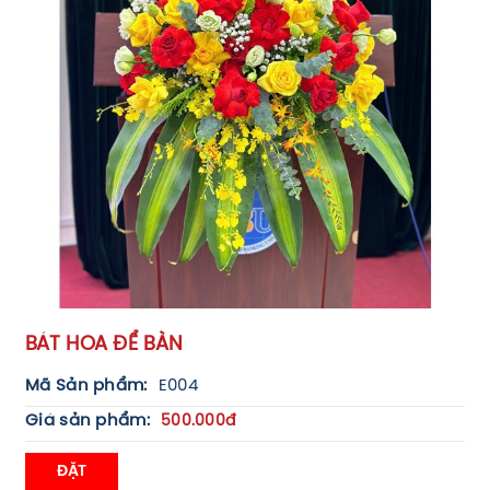
BÁT HOA ĐỂ BÀN
Mã Sản phẩm:
E004
Giá sản phẩm:
500.000đ
ĐẶT