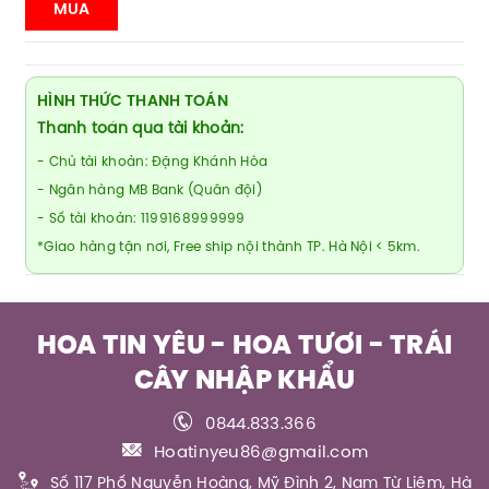
MUA
HÌNH THỨC THANH TOÁN
Thanh toán qua tài khoản:
- Chủ tài khoản: Đặng Khánh Hòa
- Ngân hàng MB Bank (Quân đội)
- Số tài khoản: 1199168999999
*Giao hàng tận nơi, Free ship nội thành TP. Hà Nội < 5km.
HOA TIN YÊU - HOA TƯƠI - TRÁI
CÂY NHẬP KHẨU
0844.833.366
Hoatinyeu86@gmail.com
Số 117 Phố Nguyễn Hoàng, Mỹ Đình 2, Nam Từ Liêm, Hà