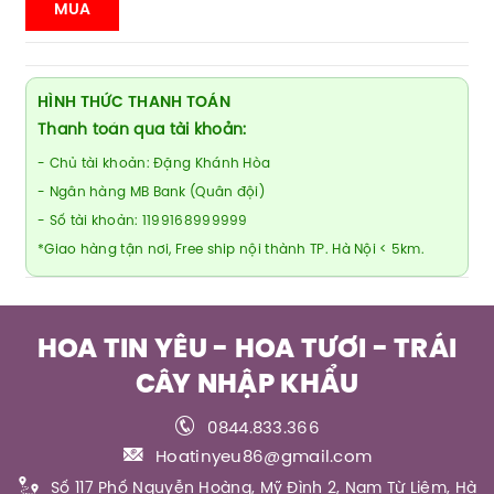
MUA
HÌNH THỨC THANH TOÁN
Thanh toán qua tài khoản:
- Chủ tài khoản: Đặng Khánh Hòa
- Ngân hàng MB Bank (Quân đội)
- Số tài khoản: 1199168999999
*Giao hàng tận nơi, Free ship nội thành TP. Hà Nội < 5km.
HOA TIN YÊU - HOA TƯƠI - TRÁI
CÂY NHẬP KHẨU
0844.833.366
Hoatinyeu86@gmail.com
Số 117 Phố Nguyễn Hoàng, Mỹ Đình 2, Nam Từ Liêm, Hà