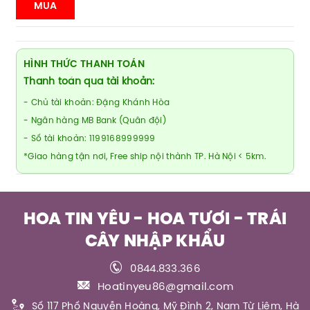
MUA
HÌNH THỨC THANH TOÁN
Thanh toán qua tài khoản:
- Chủ tài khoản: Đặng Khánh Hòa
- Ngân hàng MB Bank (Quân đội)
- Số tài khoản: 1199168999999
*Giao hàng tận nơi, Free ship nội thành TP. Hà Nội < 5km.
HOA TIN YÊU - HOA TƯƠI - TRÁI
CÂY NHẬP KHẨU
0844.833.366
Hoatinyeu86@gmail.com
Số 117 Phố Nguyễn Hoàng, Mỹ Đình 2, Nam Từ Liêm, Hà