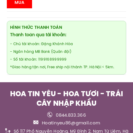
MUA
HÌNH THỨC THANH TOÁN
Thanh toán qua tài khoản:
- Chủ tài khoản: Đặng Khánh Hòa
- Ngân hàng MB Bank (Quân đội)
- Số tài khoản: 1199168999999
*Giao hàng tận nơi, Free ship nội thành TP. Hà Nội < 5km.
HOA TIN YÊU - HOA TƯƠI - TRÁI
CÂY NHẬP KHẨU
0844.833.366
Hoatinyeu86@gmail.com
Số 117 Phố Nguyễn Hoàng, Mỹ Đình 2, Nam Từ Liêm, Hà