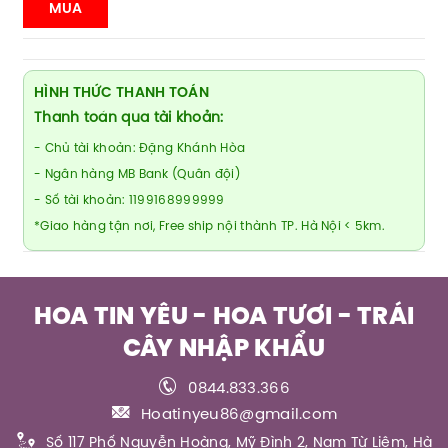
MUA
HÌNH THỨC THANH TOÁN
Thanh toán qua tài khoản:
- Chủ tài khoản: Đặng Khánh Hòa
- Ngân hàng MB Bank (Quân đội)
- Số tài khoản: 1199168999999
*Giao hàng tận nơi, Free ship nội thành TP. Hà Nội < 5km.
HOA TIN YÊU - HOA TƯƠI - TRÁI
CÂY NHẬP KHẨU
0844.833.366
Hoatinyeu86@gmail.com
Số 117 Phố Nguyễn Hoàng, Mỹ Đình 2, Nam Từ Liêm, Hà