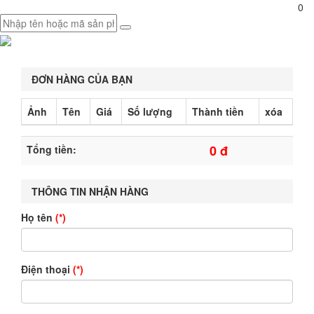
0
ĐƠN HÀNG CỦA BẠN
Ảnh
Tên
Giá
Số lượng
Thành tiền
xóa
0 đ
Tổng tiền:
THÔNG TIN NHẬN HÀNG
Họ tên
(*)
Điện thoại
(*)