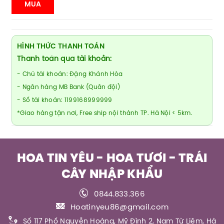
MUA
HÌNH THỨC THANH TOÁN
Thanh toán qua tài khoản:
- Chủ tài khoản: Đặng Khánh Hòa
- Ngân hàng MB Bank (Quân đội)
- Số tài khoản: 1199168999999
*Giao hàng tận nơi, Free ship nội thành TP. Hà Nội < 5km.
HOA TIN YÊU - HOA TƯƠI - TRÁI
CÂY NHẬP KHẨU
0844.833.366
Hoatinyeu86@gmail.com
Số 117 Phố Nguyễn Hoàng, Mỹ Đình 2, Nam Từ Liêm, Hà