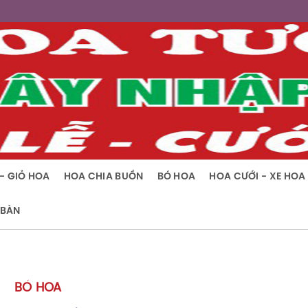
- GIỎ HOA
HOA CHIA BUỒN
BÓ HOA
HOA CƯỚI - XE HOA
 BÀN
BÓ HOA