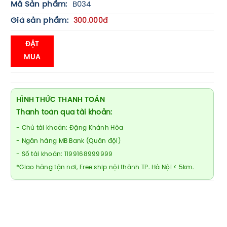
Mã Sản phẩm:
B034
Giá sản phẩm:
300.000đ
ĐẶT
MUA
HÌNH THỨC THANH TOÁN
Thanh toán qua tài khoản:
- Chủ tài khoản: Đặng Khánh Hòa
- Ngân hàng MB Bank (Quân đội)
- Số tài khoản: 1199168999999
*Giao hàng tận nơi, Free ship nội thành TP. Hà Nội < 5km.