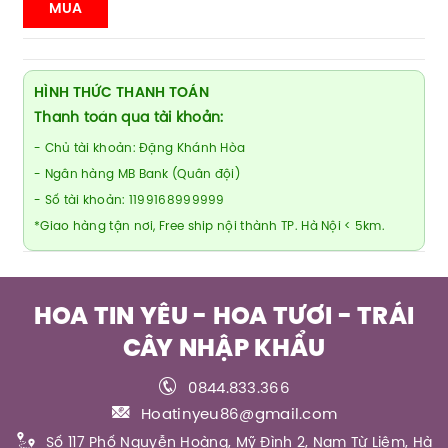
MUA
HÌNH THỨC THANH TOÁN
Thanh toán qua tài khoản:
- Chủ tài khoản: Đặng Khánh Hòa
- Ngân hàng MB Bank (Quân đội)
- Số tài khoản: 1199168999999
*Giao hàng tận nơi, Free ship nội thành TP. Hà Nội < 5km.
HOA TIN YÊU - HOA TƯƠI - TRÁI
CÂY NHẬP KHẨU
0844.833.366
Hoatinyeu86@gmail.com
Số 117 Phố Nguyễn Hoàng, Mỹ Đình 2, Nam Từ Liêm, Hà